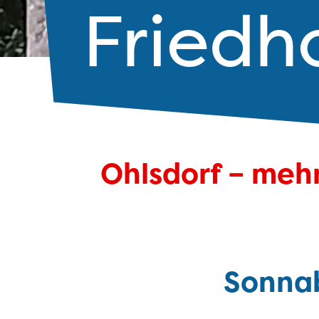
Friedh
Ohlsdorf – mehr
Sonnab