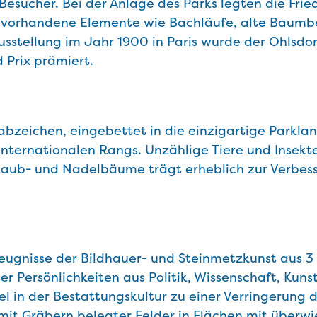
Besucher. Bei der Anlage des Parks legten die Fri
vorhandene Elemente wie Bachläufe, alte Baumbe
sstellung im Jahr 1900 in Paris wurde der Ohlsdor
 Prix prämiert.
bzeichen, eingebettet in die einzigartige Parkla
nternationalen Rangs. Unzählige Tiere und Insekt
Laub- und Nadelbäume trägt erheblich zur Verbess
ugnisse der Bildhauer- und Steinmetzkunst aus 3
 Persönlichkeiten aus Politik, Wissenschaft, Kun
el in der Bestattungskultur zu einer Verringerung
mit Gräbern belegter Felder in Flächen mit überwi