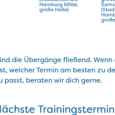
Hamburg Mitte,
Sams
große Halle)
(Stad
Hamb
große
sind die Übergänge fließend. Wenn
ist, welcher Termin am besten zu d
u passt, beraten wir dich gerne.
ächste Trainingstermi