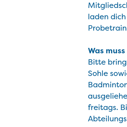
Mitgliedsc
laden dich
Probetrain
Was muss 
Bitte brin
Sohle sowi
Badmintons
ausgeliehe
freitags. B
Abteilungs