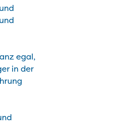
 und
 und
anz egal,
er in der
ahrung
und