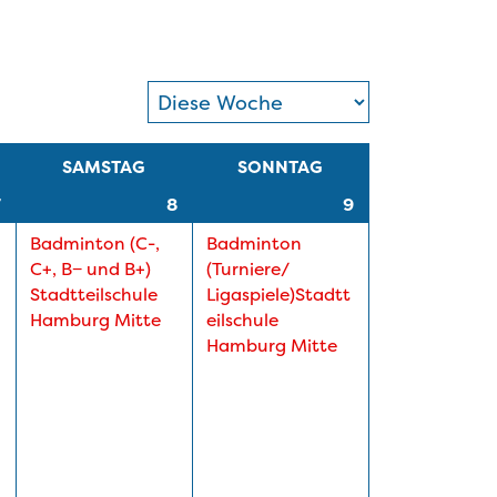
SAMSTAG
SONNTAG
7
8
9
Badminton (C-,
Badminton
C+, B− und B+)
(Turniere/
Stadtteilschule
Ligaspiele)Stadtt
Hamburg Mitte
eilschule
Hamburg Mitte