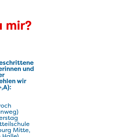
u mir?
eschrittene
erinnen und
er
ehlen wir
+,A):
woch
enweg)
erstag
tteilschule
urg Mitte,
 Halle)