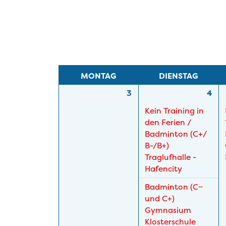
Auswahl
der
Woche
MONTAG
DIENSTAG
3
4
Kein Training in
den Ferien /
Badminton (C+/
B-/
B+)
Traglufhalle -
Hafencity
Badminton (C−
und C+)
Gymnasium
Klosterschule