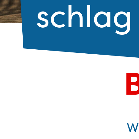
schlag
W