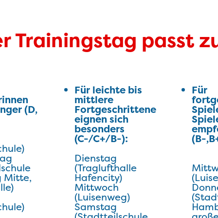
r Trainingstag passt z
Für leichte bis
Für
rinnen
mittlere
fortg
nger (D,
Fortgeschrittene
Spiel
eignen sich
Spiel
besonders
empf
(C-/C+/B-):
(B-,B
chule)
tag
Dienstag
lschule
(Traglufthalle
Mitt
Mitte,
Hafencity)
(Luis
lle)
Mittwoch
Donn
(Luisenweg)
(Stad
chule)
Samstag
Hamb
(Stadtteilschule
große