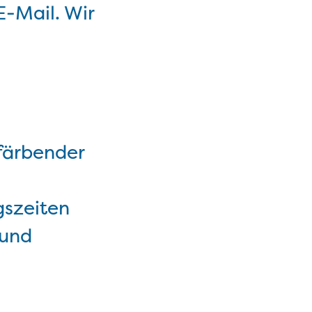
E-Mail. Wir
bfärbender
gszeiten
 und