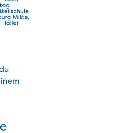
tag
tteilschule
urg Mitte,
 Halle)
 du
einem
ne