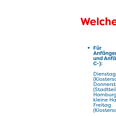
Welche
Für
Anfänge
und Anfä
C-):
Dienstag
(Klosters
Donners
(Stadttei
Hamburg 
kleine Ha
Freitag
(Klosters