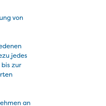
lung von
iedenen
ezu jedes
bis zur
rten
 nehmen an