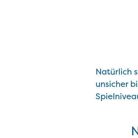
Natürlich 
unsicher b
Spielnivea
N