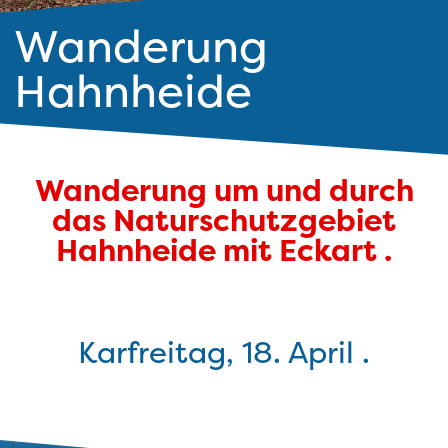
Wanderung
Hahnheide
Wanderung um und durch
das Naturschutzgebiet
Hahnheide mit Eckart .
Karfreitag, 18. April .