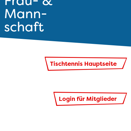
Frau- &
Mann-
schaft
Tischtennis Hauptseite
Login für Mitglieder