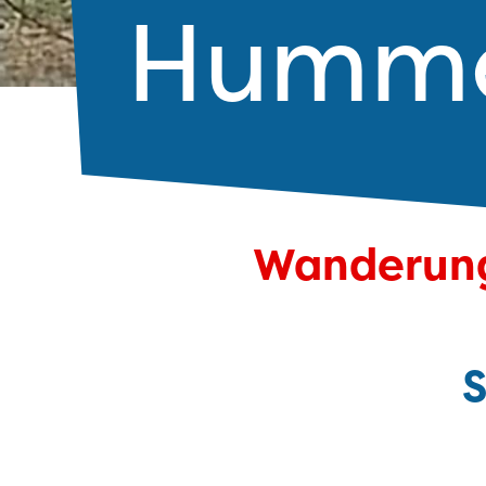
Humme
Wanderung
S