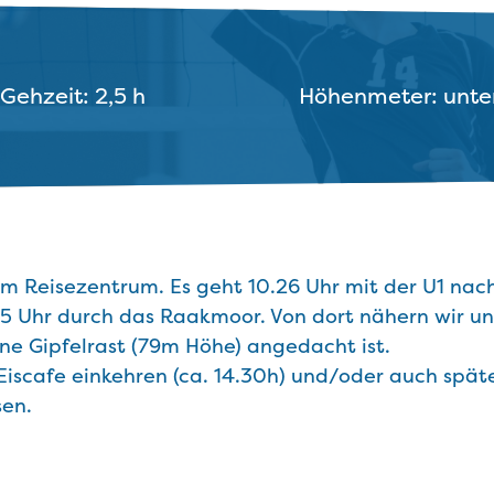
Gehzeit: 2,5 h
Höhenmeter: unte
em Reisezentrum. Es geht 10.26 Uhr mit der U1 na
5 Uhr durch das Raakmoor. Von dort nähern wir u
e Gipfelrast (79m Höhe) angedacht ist.
iscafe einkehren (ca. 14.30h) und/oder auch spät
en.