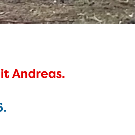
t Andreas.
6
.